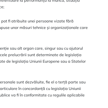
referitoare la performanța la muncă, situația
ce;
ot fi atribuite unei persoane vizate fără
 supuse unor măsuri tehnice și organizaționale care
enție sau alt organ care, singur sau cu ajutorul
cele prelucrării sunt determinate de legislația
zate de legislația Uniunii Europene sau a Statelor
ersonale sunt dezvăluite, fie el o terță parte sau
rticulare în concordanță cu legislația Uniunii
lice va fi în conformitate cu regulile aplicabile