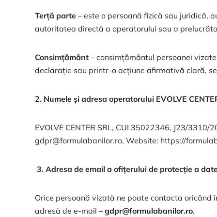
Terță parte
– este o persoană fizică sau juridică, a
autoritatea directă a operatorului sau a prelucrăto
Consimțământ
– consimțământul persoanei vizate es
declarație sau printr-o acțiune afirmativă clară, 
2. Numele și adresa operatorului
EVOLVE CENTE
EVOLVE CENTER SRL, CUI 35022346, J23/3310/2015, cu
gdpr@formulabanilor.ro, Website: https://formulab
3. Adresa de email a ofițerului de protecție a date
Orice persoană vizată ne poate contacta oricând în
adresă de e-mail –
gdpr@formulabanilor.ro
.