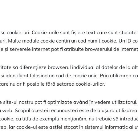
esc cookie-uri. Cookie-urile sunt fișiere text care sunt stoca
-uri. Multe module cookie conțin un cod numit cookie. Un ID coo
 și serverele internet pot fi atribuite browserului de internet 
zitate să diferențieze browserul individual al datelor de la al
 identificat folosind un cod de cookie unic. Prin utilizarea co
 care nu ar fi posibile fără setarea cookie-urilor.
 pe site-ul nostru pot fi optimizate având în vedere utilizato
ru web. Scopul acestei recunoașteri este de a ușura utilizarea 
 cookie, cu titlu de exemplu menționăm, nu trebuie să introdu
, iar cookie-ul este astfel stocat în sistemul informatic al uti