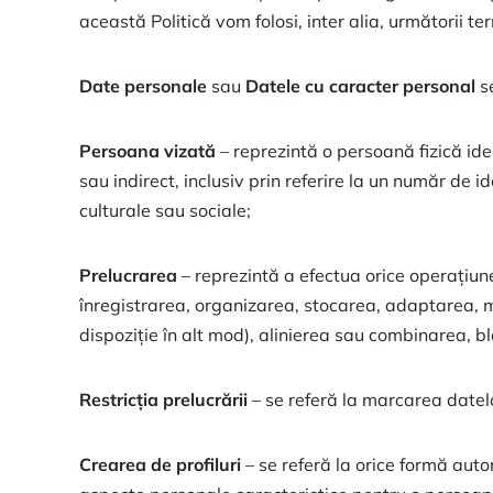
această Politică vom folosi, inter alia, următorii te
Date personale
sau
Datele cu caracter personal
se
Persoana vizată
– reprezintă o persoană fizică iden
sau indirect, inclusiv prin referire la un număr de id
culturale sau sociale;
Prelucrarea
– reprezintă a efectua orice operațiun
înregistrarea, organizarea, stocarea, adaptarea, m
dispoziție în alt mod), alinierea sau combinarea, b
Restricția prelucrării
– se referă la marcarea datelo
Crearea de profiluri
– se referă la orice formă aut