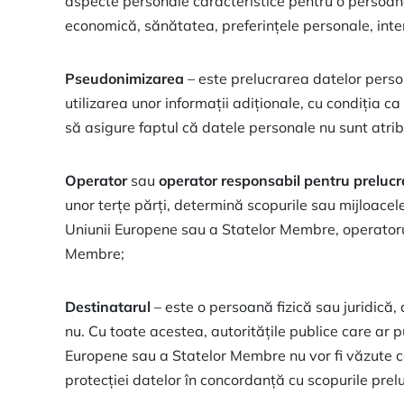
aspecte personale caracteristice pentru o persoană 
economică, sănătatea, preferințele personale, intere
Pseudonimizarea
– este prelucrarea datelor perso
utilizarea unor informații adiționale, cu condiția c
să asigure faptul că datele personale nu sunt atribu
Operator
sau
operator responsabil pentru prelucr
unor terțe părți, determină scopurile sau mijloacele
Uniunii Europene sau a Statelor Membre, operatorul 
Membre;
Destinatarul
– este o persoană fizică sau juridică, 
nu. Cu toate acestea, autoritățile publice care ar 
Europene sau a Statelor Membre nu vor fi văzute ca 
protecției datelor în concordanță cu scopurile prelu