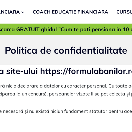
ANCIARA
COACH EDUCATIE FINANCIARA
CURSU
carca GRATUIT ghidul "Cum te poti pensiona in 10 
Politica de confidentialitate
a site-ului https://formulabanilor.r
ără nicio declarare a datelor cu caracter personal. Cu toate 
iparea la un concurs), persoanelor vizate li se pot colecta ș
e necesară și nu există niciun fundament statutar pentru a