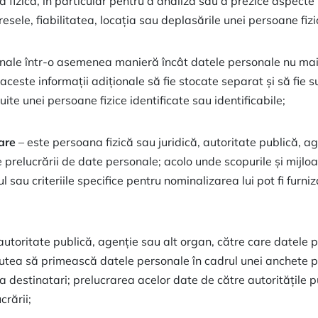
fizică, în particular pentru a analiza sau a prezice aspecte 
sele, fiabilitatea, locația sau deplasările unei persoane fizi
nale într-o asemenea manieră încât datele personale nu mai p
a aceste informații adiționale să fie stocate separat și să fie
ite unei persoane fizice identificate sau identificabile;
are
– este persoana fizică sau juridică, autoritate publică, ag
 prelucrării de date personale; acolo unde scopurile și mijloa
sau criteriile specifice pentru nominalizarea lui pot fi furni
autoritate publică, agenție sau alt organ, către care datele p
putea să primească datele personale în cadrul unei anchete pa
destinatari; prelucrarea acelor date de către autoritățile pub
crării;