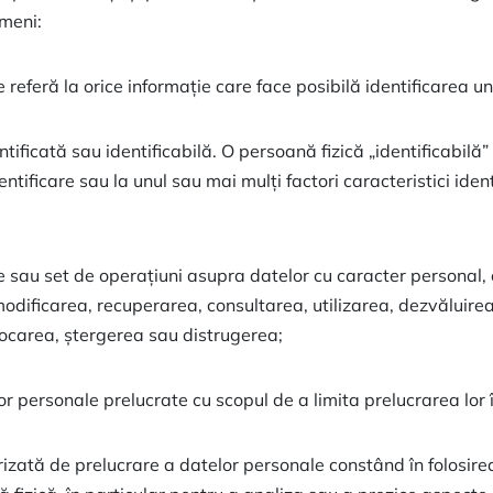
rmeni:
 referă la orice informație care face posibilă identificarea u
tificată sau identificabilă. O persoană fizică „identificabilă”
entificare sau la unul sau mai mulți factori caracteristici ident
e sau set de operațiuni asupra datelor cu caracter personal,
odificarea, recuperarea, consultarea, utilizarea, dezvăluirea
locarea, ștergerea sau distrugerea;
r personale prelucrate cu scopul de a limita prelucrarea lor în
orizată de prelucrare a datelor personale constând în folosi