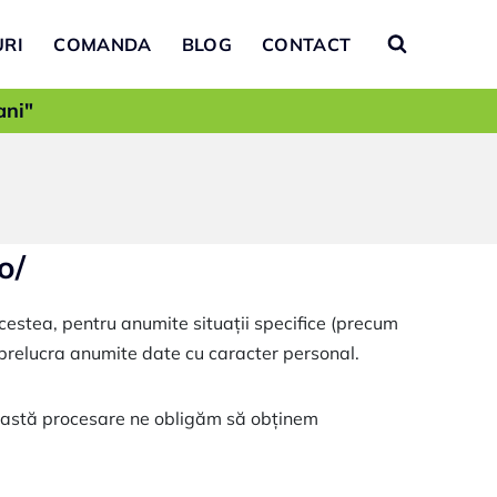
RI
COMANDA
BLOG
CONTACT
ani"
o/
acestea, pentru anumite situații specifice (precum
i prelucra anumite date cu caracter personal.
ceastă procesare ne obligăm să obținem