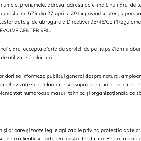
 numele, prenumele, adresa, adresa de e-mail, numărul de te
entului nr. 679 din 27 aprilie 2016 privind protecţia persoan
 acestor date şi de abrogare a Directivei 95/46/CE (“Regulame
ază EVOLVE CENTER SRL.
eneficiarul acceptă oferta de servicii de pe https://formulabanil
 de utilizare Cookie-uri.
 ar dori să informeze publicul general despre natura, amploa
oanele vizate sunt informate și asupra drepturilor de care b
lementat numeroase măsuri tehnice și organizaționale ca să
 oricare și toate legile aplicabile privind protecția datelor 
 pentru clienții și partenerii noștri de afaceri. Pentru a asigu