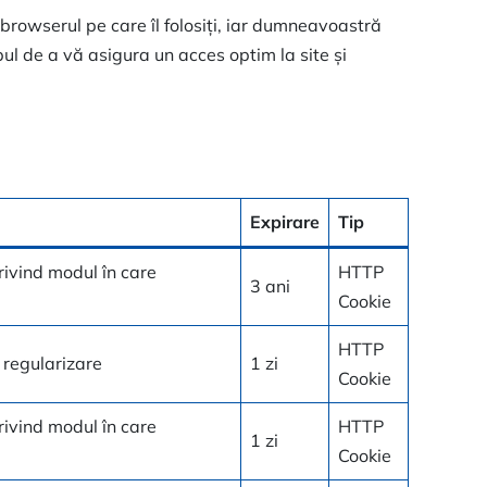
i browserul pe care îl folosiți, iar dumneavoastră
l de a vă asigura un acces optim la site și
Expirare
Tip
rivind modul în care
HTTP
3 ani
Cookie
HTTP
e regularizare
1 zi
Cookie
rivind modul în care
HTTP
1 zi
Cookie