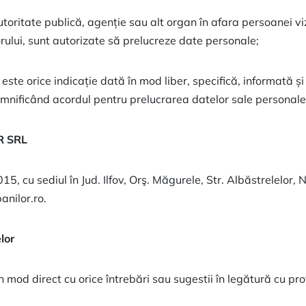
utoritate publică, agenție sau alt organ în afara persoanei v
rului, sunt autorizate să prelucreze date personale;
te orice indicație dată în mod liber, specifică, informată și
semnificând acordul pentru prelucrarea datelor sale personale
R SRL
 sediul în Jud. Ilfov, Orş. Măgurele, Str. Albăstrelelor, Nr
anilor.ro.
lor
 mod direct cu orice întrebări sau sugestii în legătură cu pr