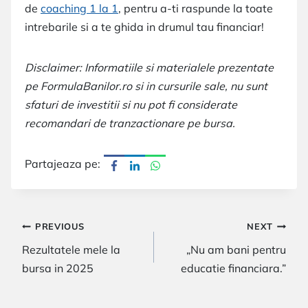
de
coaching 1 la 1
, pentru a-ti raspunde la toate
intrebarile si a te ghida in drumul tau financiar!
Disclaimer: Informatiile si materialele prezentate
pe FormulaBanilor.ro si in cursurile sale, nu sunt
sfaturi de investitii si nu pot fi considerate
recomandari de tranzactionare pe bursa.
Partajeaza pe:
Navigare
PREVIOUS
NEXT
Rezultatele mele la
„Nu am bani pentru
în
bursa in 2025
educatie financiara.”
articole