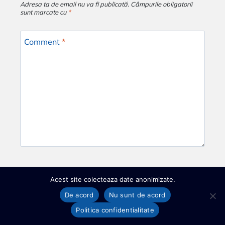
Adresa ta de email nu va fi publicată.
Câmpurile obligatorii
sunt marcate cu
*
Comment
*
Acest site colecteaza date anonimizate.
Name
*
De acord
Nu sunt de acord
GHID GRATUIT
Politica confidentialitate