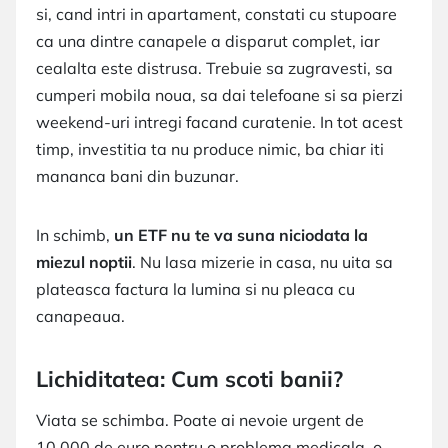
si, cand intri in apartament, constati cu stupoare
ca una dintre canapele a disparut complet, iar
cealalta este distrusa. Trebuie sa zugravesti, sa
cumperi mobila noua, sa dai telefoane si sa pierzi
weekend-uri intregi facand curatenie. In tot acest
timp, investitia ta nu produce nimic, ba chiar iti
mananca bani din buzunar.
In schimb,
un ETF nu te va suna niciodata la
miezul noptii
. Nu lasa mizerie in casa, nu uita sa
plateasca factura la lumina si nu pleaca cu
canapeaua.
Lichiditatea: Cum scoti banii?
Viata se schimba. Poate ai nevoie urgent de
10.000 de euro pentru o problema medicala, o